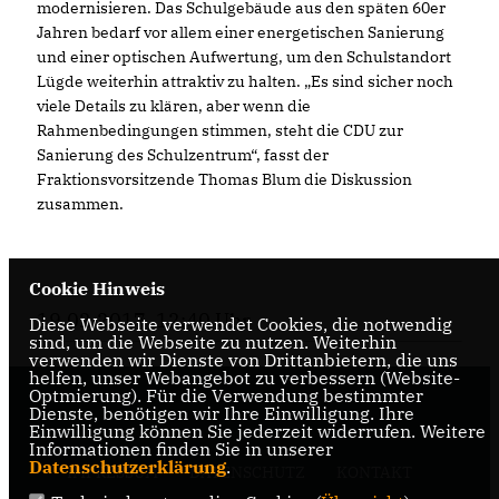
modernisieren. Das Schulgebäude aus den späten 60er
Jahren bedarf vor allem einer energetischen Sanierung
und einer optischen Aufwertung, um den Schulstandort
Lügde weiterhin attraktiv zu halten. „Es sind sicher noch
viele Details zu klären, aber wenn die
Rahmenbedingungen stimmen, steht die CDU zur
Sanierung des Schulzentrum“, fasst der
Fraktionsvorsitzende Thomas Blum die Diskussion
zusammen.
Cookie Hinweis
19.02.2017, 12:40 Uhr
Diese Webseite verwendet Cookies, die notwendig
sind, um die Webseite zu nutzen. Weiterhin
verwenden wir Dienste von Drittanbietern, die uns
helfen, unser Webangebot zu verbessern (Website-
Optmierung). Für die Verwendung bestimmter
Dienste, benötigen wir Ihre Einwilligung. Ihre
Einwilligung können Sie jederzeit widerrufen. Weitere
Informationen finden Sie in unserer
Datenschutzerklärung
.
IMPRESSUM
DATENSCHUTZ
KONTAKT