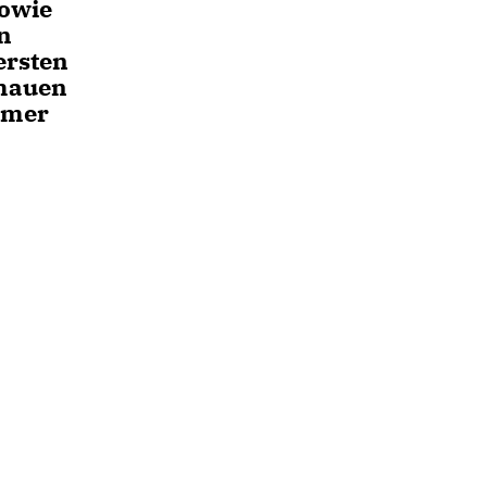
sowie
n
ersten
chauen
hmer