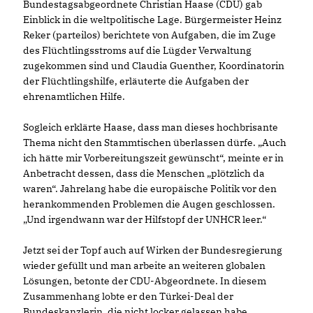
Bundestagsabgeordnete Christian Haase (CDU) gab
Einblick in die weltpolitische Lage. Bürgermeister Heinz
Reker (parteilos) berichtete von Aufgaben, die im Zuge
des Flüchtlingsstroms auf die Lügder Verwaltung
zugekommen sind und Claudia Guenther, Koordinatorin
der Flüchtlingshilfe, erläuterte die Aufgaben der
ehrenamtlichen Hilfe.
Sogleich erklärte Haase, dass man dieses hochbrisante
Thema nicht den Stammtischen überlassen dürfe. „Auch
ich hätte mir Vorbereitungszeit gewünscht“, meinte er in
Anbetracht dessen, dass die Menschen „plötzlich da
waren“. Jahrelang habe die europäische Politik vor den
herankommenden Problemen die Augen geschlossen.
Und irgendwann war der Hilfstopf der UNHCR leer.“
Jetzt sei der Topf auch auf Wirken der Bundesregierung
wieder gefüllt und man arbeite an weiteren globalen
Lösungen, betonte der CDU-Abgeordnete. In diesem
Zusammenhang lobte er den Türkei-Deal der
Bundeskanzlerin, die nicht locker gelassen habe.